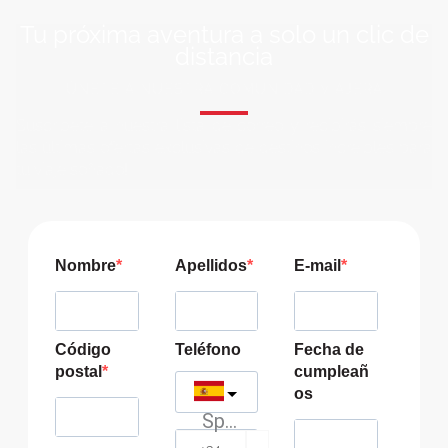
Tu próxima aventura a solo un clic de
distancia
ÚNETE A NUESTRA COMUNIDAD VIAJERA
Suscríbete a nuestra lista de correo y recibirás siempre
las últimas ofertas exclusivas de destinos increíbles para
tu viaje soñado!
Nombre
Apellidos
E-mail
Código
Teléfono
Fecha de
postal
cumpleañ
os
Spain
?