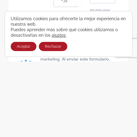
dd-mm-yyyy
Consiento recibir, por cualquier medio,
Utilizamos cookies para ofrecerte la mejor experiencia en
nuestra web.
comunicaciones comerciales de Viajes Airbus
Puedes aprender más sobre qué cookies utilizamos o
Galicia SA
desactivarlas en los
ajustes
.
He leído y acepto las cláusulas de la Política de
Privacidad de Viajes Airbus Galicia SA
Aceptar
Rechazar
Usamos Brevo como plataforma de
marketing. Al enviar este formulario,
aceptas que los datos personales que
proporcionaste se transferirán a Brevo
para su procesamiento, de acuerdo con
la Política de privacidad de Brevo.
SUSCRIBIRSE