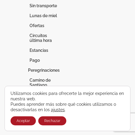
Sin transporte
Lunas de miel
Ofertas
Circuitos
última hora
Estancias
Pago
Peregrinaciones
Camino de
Santiago
Utilizamos cookies para ofrecerte la mejor experiencia en
Fátima
nuestra web.
Puedes aprender más sobre qué cookies utilizamos o
Lourdes
desactivarlas en los
ajustes
.
Vacaciones a
medida
Aceptar
Rechazar
Circuitos