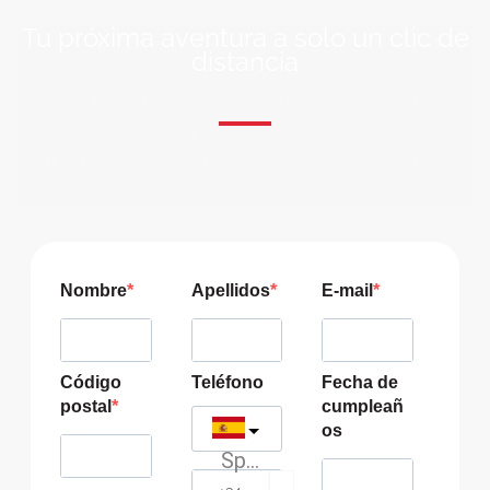
Tu próxima aventura a solo un clic de
distancia
ÚNETE A NUESTRA COMUNIDAD VIAJERA
Suscríbete a nuestra lista de correo y recibirás siempre
las últimas ofertas exclusivas de destinos increíbles para
tu viaje soñado!
Nombre
Apellidos
E-mail
Código
Teléfono
Fecha de
postal
cumpleañ
os
Spain
?