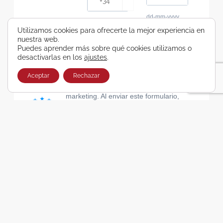
dd-mm-yyyy
Consiento recibir, por cualquier medio,
Utilizamos cookies para ofrecerte la mejor experiencia en
nuestra web.
comunicaciones comerciales de Viajes Airbus
Puedes aprender más sobre qué cookies utilizamos o
Galicia SA
desactivarlas en los
ajustes
.
He leído y acepto las cláusulas de la Política de
Privacidad de Viajes Airbus Galicia SA
Aceptar
Rechazar
Usamos Brevo como plataforma de
marketing. Al enviar este formulario,
aceptas que los datos personales que
proporcionaste se transferirán a Brevo
para su procesamiento, de acuerdo con
la Política de privacidad de Brevo.
SUSCRIBIRSE