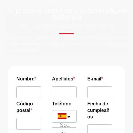
Tu próxima aventura a solo un clic de
distancia
ÚNETE A NUESTRA COMUNIDAD VIAJERA
Suscríbete a nuestra lista de correo y recibirás siempre
las últimas ofertas exclusivas de destinos increíbles para
tu viaje soñado!
Nombre
Apellidos
E-mail
Código
Teléfono
Fecha de
postal
cumpleañ
os
Spain
?