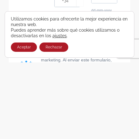
dd-mm-yyyy
Consiento recibir, por cualquier medio,
Utilizamos cookies para ofrecerte la mejor experiencia en
nuestra web.
comunicaciones comerciales de Viajes Airbus
Puedes aprender más sobre qué cookies utilizamos o
Galicia SA
desactivarlas en los
ajustes
.
He leído y acepto las cláusulas de la Política de
Privacidad de Viajes Airbus Galicia SA
Aceptar
Rechazar
Usamos Brevo como plataforma de
marketing. Al enviar este formulario,
aceptas que los datos personales que
proporcionaste se transferirán a Brevo
para su procesamiento, de acuerdo con
la Política de privacidad de Brevo.
SUSCRIBIRSE