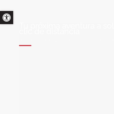
Tu próxima aventura a so
clic de distancia
ÚNETE A NUESTRA COMUNIDAD VIA
Suscríbete a nuestra lista de correo y recibirás siem
últimas ofertas exclusivas de destinos increíbles par
soñado!