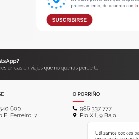
procesamiento, de acuerdo con
la
SUSCRIBIRSE
atsApp?
nes únicas en viajes que no querrás perderte
SE
O PORRIÑO
540 600
986 337 777
 E. Ferreiro, 7
Pio XII, 9 Bajo
Utilizamos cookies pa
experiencia en nuest