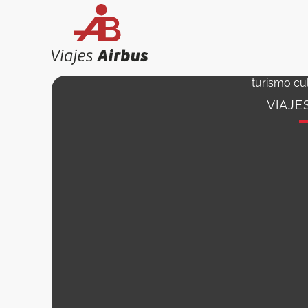
Ir
al
contenido
turismo cul
VIAJE