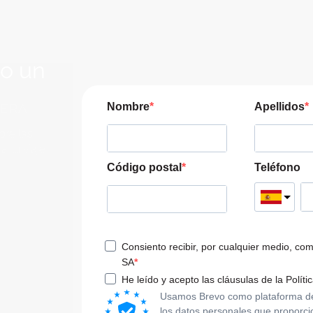
lo un
JERA
Nombre
Apellidos
pre las
a tu viaje
Código postal
Teléfono
Consiento recibir, por cualquier medio, co
SA
He leído y acepto las cláusulas de la Políti
Usamos Brevo como plataforma de m
los datos personales que proporci