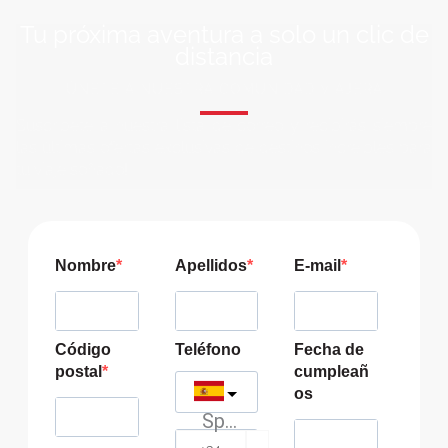
Tu próxima aventura a solo un clic de
distancia
ÚNETE A NUESTRA COMUNIDAD VIAJERA
Suscríbete a nuestra lista de correo y recibirás siempre
las últimas ofertas exclusivas de destinos increíbles para
tu viaje soñado!
Nombre
Apellidos
E-mail
Código
Teléfono
Fecha de
postal
cumpleañ
os
Spain
?