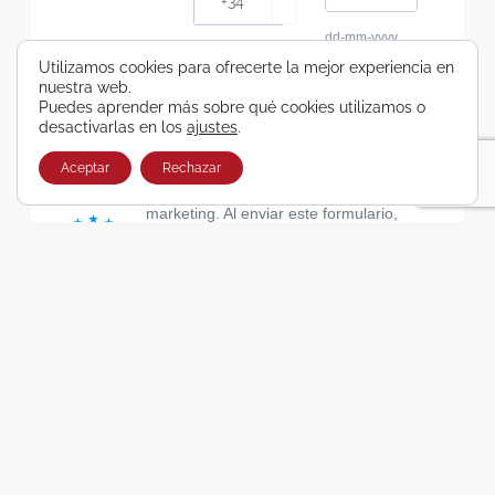
dd-mm-yyyy
Consiento recibir, por cualquier medio,
Utilizamos cookies para ofrecerte la mejor experiencia en
nuestra web.
comunicaciones comerciales de Viajes Airbus
Puedes aprender más sobre qué cookies utilizamos o
Galicia SA
desactivarlas en los
ajustes
.
He leído y acepto las cláusulas de la Política de
Privacidad de Viajes Airbus Galicia SA
Aceptar
Rechazar
Usamos Brevo como plataforma de
marketing. Al enviar este formulario,
aceptas que los datos personales que
proporcionaste se transferirán a Brevo
para su procesamiento, de acuerdo con
la Política de privacidad de Brevo.
SUSCRIBIRSE