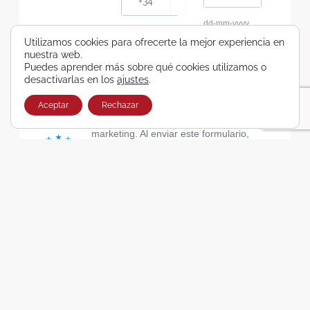
dd-mm-yyyy
Consiento recibir, por cualquier medio,
Utilizamos cookies para ofrecerte la mejor experiencia en
nuestra web.
comunicaciones comerciales de Viajes Airbus
Puedes aprender más sobre qué cookies utilizamos o
Galicia SA
desactivarlas en los
ajustes
.
He leído y acepto las cláusulas de la Política de
Privacidad de Viajes Airbus Galicia SA
Aceptar
Rechazar
Usamos Brevo como plataforma de
marketing. Al enviar este formulario,
aceptas que los datos personales que
proporcionaste se transferirán a Brevo
para su procesamiento, de acuerdo con
la Política de privacidad de Brevo.
SUSCRIBIRSE