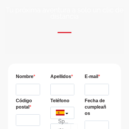
Tu próxima aventura a solo un clic de
distancia
ÚNETE A NUESTRA COMUNIDAD VIAJERA
Suscríbete a nuestra lista de correo y recibirás siempre
las últimas ofertas exclusivas de destinos increíbles para
tu viaje soñado!
Nombre
Apellidos
E-mail
Código
Teléfono
Fecha de
postal
cumpleañ
os
Spain
?