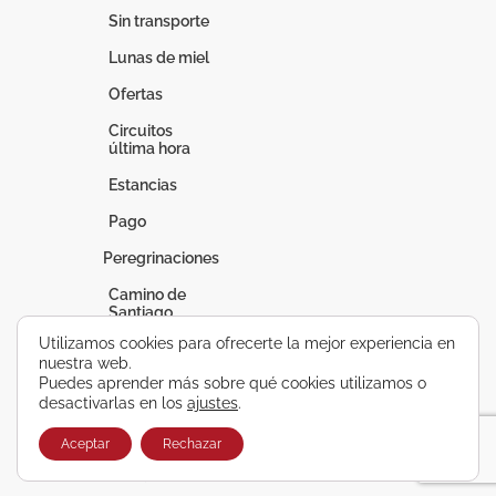
Sin transporte
Lunas de miel
Ofertas
Circuitos
última hora
Estancias
Pago
Peregrinaciones
Camino de
Santiago
Utilizamos cookies para ofrecerte la mejor experiencia en
Fátima
nuestra web.
Puedes aprender más sobre qué cookies utilizamos o
Lourdes
desactivarlas en los
ajustes
.
Vacaciones a
medida
Aceptar
Rechazar
Circuitos