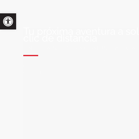
Tu próxima aventura a so
clic de distancia
ÚNETE A NUESTRA COMUNIDAD VIA
Suscríbete a nuestra lista de correo y recibirás siem
últimas ofertas exclusivas de destinos increíbles par
soñado!