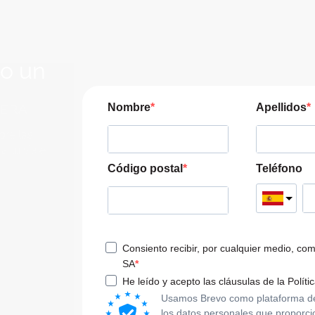
lo un
JERA
Nombre
Apellidos
pre las
a tu viaje
Código postal
Teléfono
Consiento recibir, por cualquier medio, co
SA
He leído y acepto las cláusulas de la Políti
Usamos Brevo como plataforma de m
los datos personales que proporci