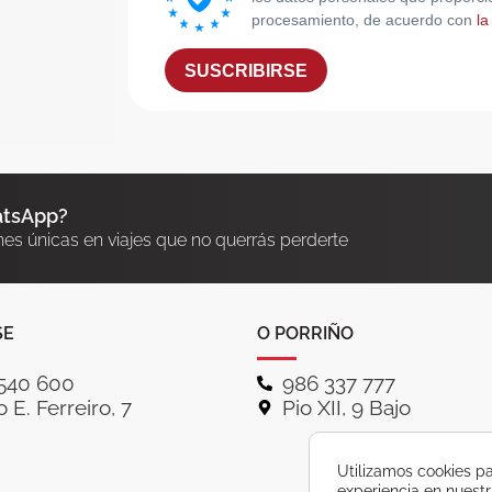
procesamiento, de acuerdo con
la
SUSCRIBIRSE
atsApp?
nes únicas en viajes que no querrás perderte
SE
O PORRIÑO
540 600
986 337 777
 E. Ferreiro, 7
Pio XII, 9 Bajo
Utilizamos cookies pa
experiencia en nuest