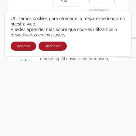
dd-mm-yyyy
Consiento recibir, por cualquier medio,
Utilizamos cookies para ofrecerte la mejor experiencia en
nuestra web.
comunicaciones comerciales de Viajes Airbus
Puedes aprender más sobre qué cookies utilizamos o
Galicia SA
desactivarlas en los
ajustes
.
He leído y acepto las cláusulas de la Política de
Privacidad de Viajes Airbus Galicia SA
Aceptar
Rechazar
Usamos Brevo como plataforma de
marketing. Al enviar este formulario,
aceptas que los datos personales que
proporcionaste se transferirán a Brevo
para su procesamiento, de acuerdo con
la Política de privacidad de Brevo.
SUSCRIBIRSE