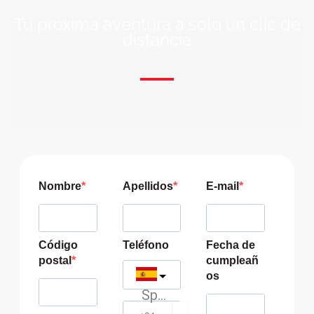
Tu próxima aventura a solo un clic de
distancia
ÚNETE A NUESTRA COMUNIDAD VIAJERA
Suscríbete a nuestra lista de correo y recibirás siempre
las últimas ofertas exclusivas de destinos increíbles para
tu viaje soñado!
Nombre
Apellidos
E-mail
Código
Teléfono
Fecha de
postal
cumpleañ
os
Spain
?