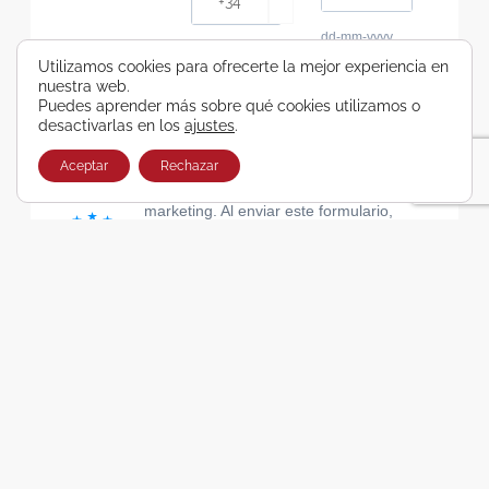
dd-mm-yyyy
Consiento recibir, por cualquier medio,
Utilizamos cookies para ofrecerte la mejor experiencia en
nuestra web.
comunicaciones comerciales de Viajes Airbus
Puedes aprender más sobre qué cookies utilizamos o
Galicia SA
desactivarlas en los
ajustes
.
He leído y acepto las cláusulas de la Política de
Privacidad de Viajes Airbus Galicia SA
Aceptar
Rechazar
Usamos Brevo como plataforma de
marketing. Al enviar este formulario,
aceptas que los datos personales que
proporcionaste se transferirán a Brevo
para su procesamiento, de acuerdo con
la Política de privacidad de Brevo.
SUSCRIBIRSE