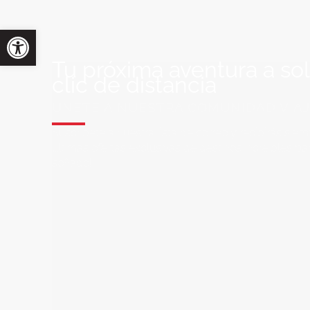
Tu próxima aventura a so
clic de distancia
ÚNETE A NUESTRA COMUNIDAD VIA
Suscríbete a nuestra lista de correo y recibirás siem
últimas ofertas exclusivas de destinos increíbles par
soñado!