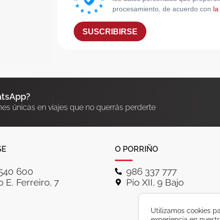
procesamiento, de acuerdo con
la
SUSCRIBIRSE
atsApp?
nes únicas en viajes que no querrás perderte
SE
O PORRIÑO
540 600
986 337 777
 E. Ferreiro, 7
Pio XII, 9 Bajo
Utilizamos cookies pa
experiencia en nuest