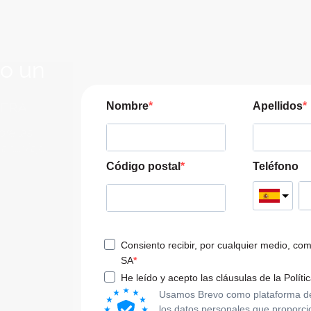
lo un
JERA
Nombre
Apellidos
pre las
a tu viaje
Código postal
Teléfono
Consiento recibir, por cualquier medio, co
SA
He leído y acepto las cláusulas de la Políti
Usamos Brevo como plataforma de m
los datos personales que proporci