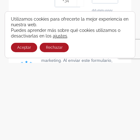
dd-mm-yyyy
Consiento recibir, por cualquier medio,
Utilizamos cookies para ofrecerte la mejor experiencia en
nuestra web.
comunicaciones comerciales de Viajes Airbus
Puedes aprender más sobre qué cookies utilizamos o
Galicia SA
desactivarlas en los
ajustes
.
He leído y acepto las cláusulas de la Política de
Privacidad de Viajes Airbus Galicia SA
Aceptar
Rechazar
Usamos Brevo como plataforma de
marketing. Al enviar este formulario,
aceptas que los datos personales que
proporcionaste se transferirán a Brevo
para su procesamiento, de acuerdo con
la Política de privacidad de Brevo.
SUSCRIBIRSE