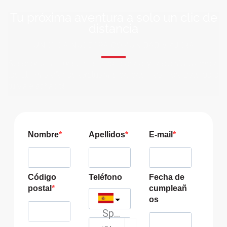
Tu próxima aventura a solo un clic de
distancia
ÚNETE A NUESTRA COMUNIDAD VIAJERA
Suscríbete a nuestra lista de correo y recibirás siempre
las últimas ofertas exclusivas de destinos increíbles para
tu viaje soñado!
Nombre
Apellidos
E-mail
Código
Teléfono
Fecha de
postal
cumpleañ
os
Spain
?