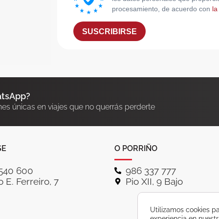
procesamiento, de acuerdo con
la
SUSCRIBIRSE
atsApp?
nes únicas en viajes que no querrás perderte
SE
O PORRIÑO
540 600
986 337 777
 E. Ferreiro, 7
Pio XII, 9 Bajo
Utilizamos cookies pa
experiencia en nuest