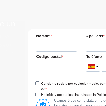
lo un
JERA
Nombre
Apellidos
pre las
a tu viaje
Código postal
Teléfono
Consiento recibir, por cualquier medio, co
SA
He leído y acepto las cláusulas de la Políti
Usamos Brevo como plataforma de m
los datos personales que proporci