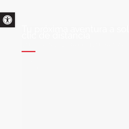
Tu próxima aventura a so
clic de distancia
ÚNETE A NUESTRA COMUNIDAD VIA
Suscríbete a nuestra lista de correo y recibirás siem
últimas ofertas exclusivas de destinos increíbles par
soñado!