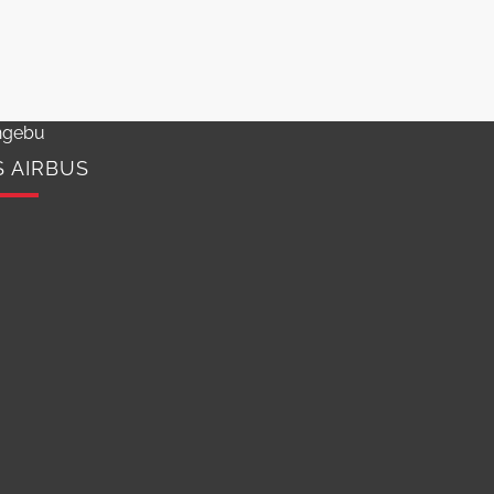
ngebu
S AIRBUS