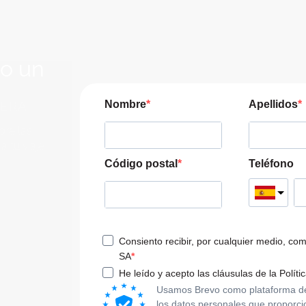
lo un
JERA
Nombre
Apellidos
pre las
a tu viaje
Código postal
Teléfono
Consiento recibir, por cualquier medio, co
SA
He leído y acepto las cláusulas de la Políti
Usamos Brevo como plataforma de m
los datos personales que proporci