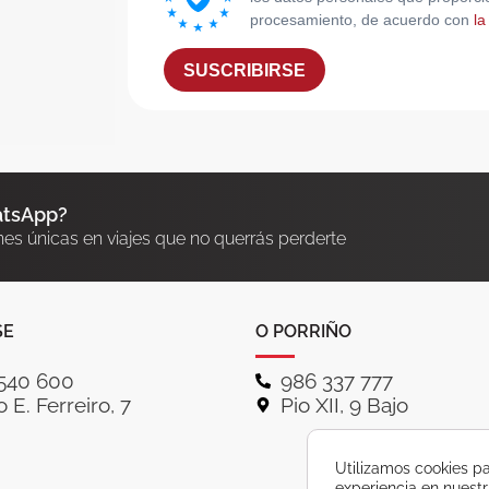
procesamiento, de acuerdo con
la
SUSCRIBIRSE
atsApp?
nes únicas en viajes que no querrás perderte
SE
O PORRIÑO
540 600
986 337 777
 E. Ferreiro, 7
Pio XII, 9 Bajo
Utilizamos cookies pa
experiencia en nuest