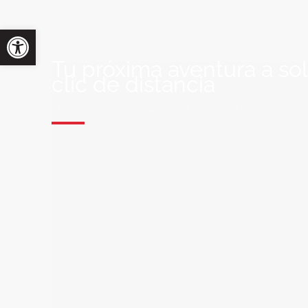
Tu próxima aventura a so
clic de distancia
ÚNETE A NUESTRA COMUNIDAD VIA
Suscríbete a nuestra lista de correo y recibirás siem
últimas ofertas exclusivas de destinos increíbles par
soñado!