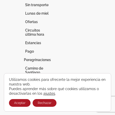
Sin transporte
Lunas de miel
Ofertas
Circuitos
última hora
Estancias
Pago
Peregrinaciones
Camino de
Santiago
Utilizamos cookies para ofrecerte la mejor experiencia en
Fátima
nuestra web.
Puedes aprender más sobre qué cookies utilizamos o
Lourdes
desactivarlas en los
ajustes
.
Vacaciones a
medida
Aceptar
Rechazar
Circuitos