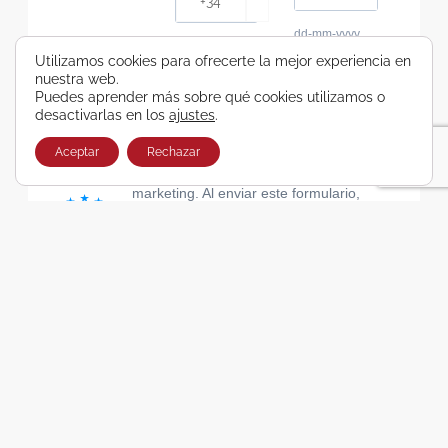
dd-mm-yyyy
Consiento recibir, por cualquier medio,
Utilizamos cookies para ofrecerte la mejor experiencia en
nuestra web.
comunicaciones comerciales de Viajes Airbus
Puedes aprender más sobre qué cookies utilizamos o
Galicia SA
desactivarlas en los
ajustes
.
He leído y acepto las cláusulas de la Política de
Privacidad de Viajes Airbus Galicia SA
Aceptar
Rechazar
Usamos Brevo como plataforma de
marketing. Al enviar este formulario,
aceptas que los datos personales que
proporcionaste se transferirán a Brevo
para su procesamiento, de acuerdo con
la Política de privacidad de Brevo.
SUSCRIBIRSE