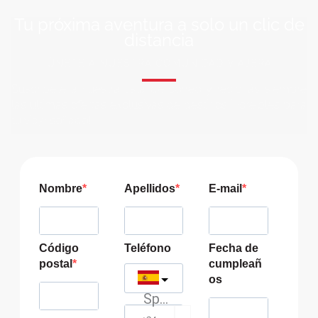
Tu próxima aventura a solo un clic de
distancia
ÚNETE A NUESTRA COMUNIDAD VIAJERA
Suscríbete a nuestra lista de correo y recibirás siempre
las últimas ofertas exclusivas de destinos increíbles para
tu viaje soñado!
Nombre
Apellidos
E-mail
Código
Teléfono
Fecha de
postal
cumpleañ
os
Spain
?