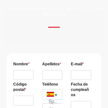
Tu próxima aventura a solo un clic de
distancia
ÚNETE A NUESTRA COMUNIDAD VIAJERA
Suscríbete a nuestra lista de correo y recibirás siempre
las últimas ofertas exclusivas de destinos increíbles para
tu viaje soñado!
Nombre
Apellidos
E-mail
Código
Teléfono
Fecha de
postal
cumpleañ
os
Spain
?