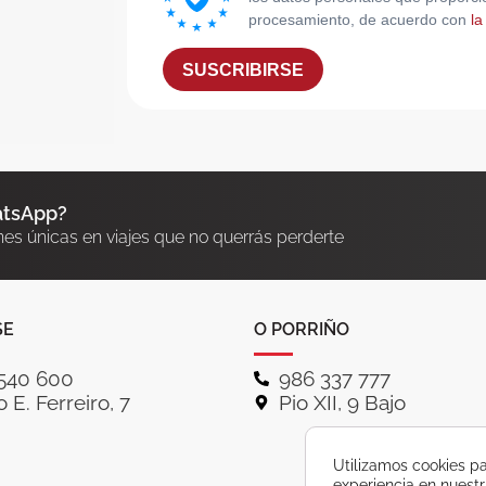
procesamiento, de acuerdo con
la
SUSCRIBIRSE
atsApp?
nes únicas en viajes que no querrás perderte
SE
O PORRIÑO
540 600
986 337 777
 E. Ferreiro, 7
Pio XII, 9 Bajo
Utilizamos cookies pa
experiencia en nuest