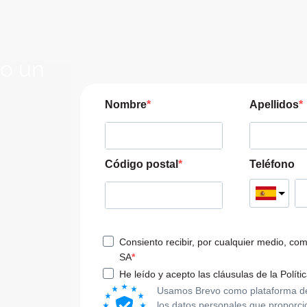
lo un
JERA
Nombre
Apellidos
pre las
a tu viaje
Código postal
Teléfono
Consiento recibir, por cualquier medio, co
SA
He leído y acepto las cláusulas de la Políti
Usamos Brevo como plataforma de m
los datos personales que proporci