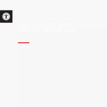
Tu próxima aventura a so
clic de distancia
ÚNETE A NUESTRA COMUNIDAD VIA
Suscríbete a nuestra lista de correo y recibirás siem
últimas ofertas exclusivas de destinos increíbles par
soñado!