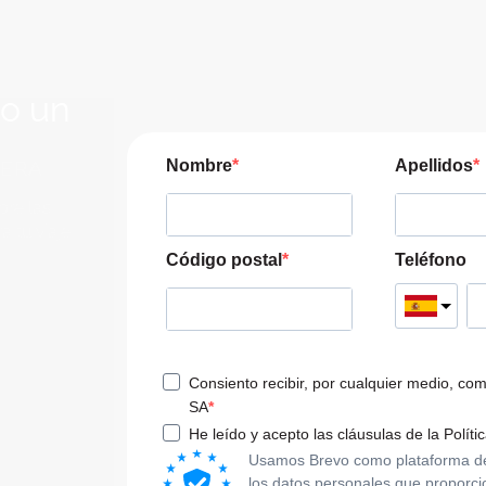
lo un
JERA
Nombre
Apellidos
pre las
a tu viaje
Código postal
Teléfono
Consiento recibir, por cualquier medio, co
SA
He leído y acepto las cláusulas de la Políti
Usamos Brevo como plataforma de m
los datos personales que proporci