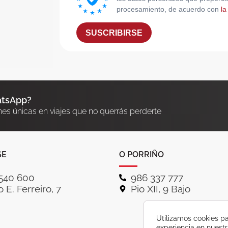
procesamiento, de acuerdo con
la
SUSCRIBIRSE
atsApp?
nes únicas en viajes que no querrás perderte
SE
O PORRIÑO
540 600
986 337 777
 E. Ferreiro, 7
Pio XII, 9 Bajo
Utilizamos cookies pa
experiencia en nuest