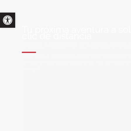
Tu próxima aventura a so
clic de distancia
ÚNETE A NUESTRA COMUNIDAD VIA
Suscríbete a nuestra lista de correo y recibirás siem
últimas ofertas exclusivas de destinos increíbles par
soñado!