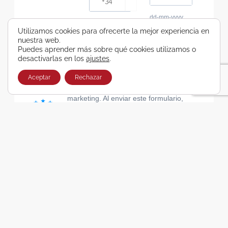
dd-mm-yyyy
Consiento recibir, por cualquier medio,
Utilizamos cookies para ofrecerte la mejor experiencia en
nuestra web.
comunicaciones comerciales de Viajes Airbus
Puedes aprender más sobre qué cookies utilizamos o
Galicia SA
desactivarlas en los
ajustes
.
He leído y acepto las cláusulas de la Política de
Privacidad de Viajes Airbus Galicia SA
Aceptar
Rechazar
Usamos Brevo como plataforma de
marketing. Al enviar este formulario,
aceptas que los datos personales que
proporcionaste se transferirán a Brevo
para su procesamiento, de acuerdo con
la Política de privacidad de Brevo.
SUSCRIBIRSE