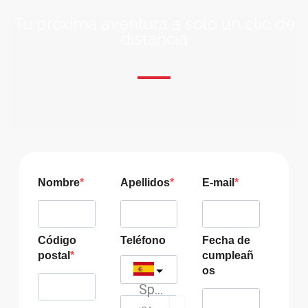
Tu próxima aventura a solo un clic de
distancia
ÚNETE A NUESTRA COMUNIDAD VIAJERA
Suscríbete a nuestra lista de correo y recibirás siempre
las últimas ofertas exclusivas de destinos increíbles para
tu viaje soñado!
Nombre
Apellidos
E-mail
Código
Teléfono
Fecha de
postal
cumpleañ
os
Spain
?