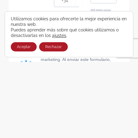
dd-mm-yyyy
Consiento recibir, por cualquier medio,
Utilizamos cookies para ofrecerte la mejor experiencia en
nuestra web.
comunicaciones comerciales de Viajes Airbus
Puedes aprender más sobre qué cookies utilizamos o
Galicia SA
desactivarlas en los
ajustes
.
He leído y acepto las cláusulas de la Política de
Privacidad de Viajes Airbus Galicia SA
Aceptar
Rechazar
Usamos Brevo como plataforma de
marketing. Al enviar este formulario,
aceptas que los datos personales que
proporcionaste se transferirán a Brevo
para su procesamiento, de acuerdo con
la Política de privacidad de Brevo.
SUSCRIBIRSE