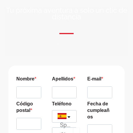
Tu próxima aventura a solo un clic de
distancia
ÚNETE A NUESTRA COMUNIDAD VIAJERA
Suscríbete a nuestra lista de correo y recibirás siempre
las últimas ofertas exclusivas de destinos increíbles para
tu viaje soñado!
Nombre
Apellidos
E-mail
Código
Teléfono
Fecha de
postal
cumpleañ
os
Spain
?