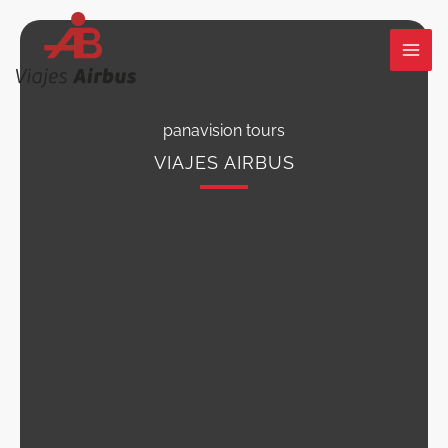
Ir
al
contenido
panavision tours
VIAJES AIRBUS