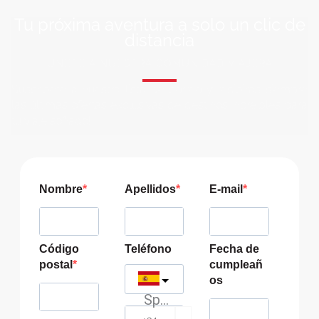
Tu próxima aventura a solo un clic de
distancia
ÚNETE A NUESTRA COMUNIDAD VIAJERA
Suscríbete a nuestra lista de correo y recibirás siempre
las últimas ofertas exclusivas de destinos increíbles para
tu viaje soñado!
Nombre
Apellidos
E-mail
Código
Teléfono
Fecha de
postal
cumpleañ
os
Spain
?