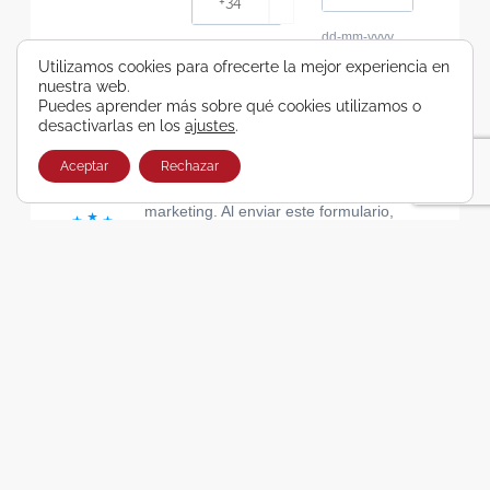
dd-mm-yyyy
Consiento recibir, por cualquier medio,
Utilizamos cookies para ofrecerte la mejor experiencia en
nuestra web.
comunicaciones comerciales de Viajes Airbus
Puedes aprender más sobre qué cookies utilizamos o
Galicia SA
desactivarlas en los
ajustes
.
He leído y acepto las cláusulas de la Política de
Privacidad de Viajes Airbus Galicia SA
Aceptar
Rechazar
Usamos Brevo como plataforma de
marketing. Al enviar este formulario,
aceptas que los datos personales que
proporcionaste se transferirán a Brevo
para su procesamiento, de acuerdo con
la Política de privacidad de Brevo.
SUSCRIBIRSE