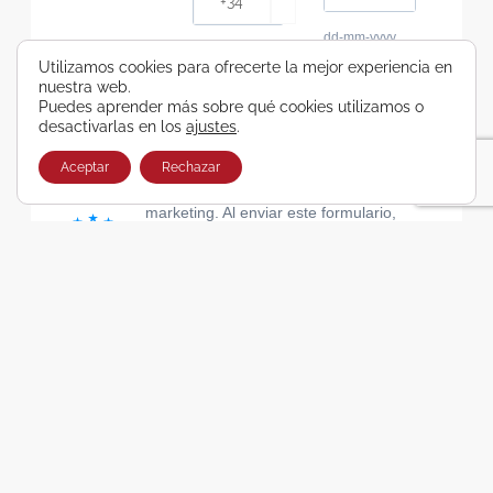
dd-mm-yyyy
Consiento recibir, por cualquier medio,
Utilizamos cookies para ofrecerte la mejor experiencia en
nuestra web.
comunicaciones comerciales de Viajes Airbus
Puedes aprender más sobre qué cookies utilizamos o
Galicia SA
desactivarlas en los
ajustes
.
He leído y acepto las cláusulas de la Política de
Privacidad de Viajes Airbus Galicia SA
Aceptar
Rechazar
Usamos Brevo como plataforma de
marketing. Al enviar este formulario,
aceptas que los datos personales que
proporcionaste se transferirán a Brevo
para su procesamiento, de acuerdo con
la Política de privacidad de Brevo.
SUSCRIBIRSE