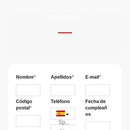
Tu próxima aventura a solo un clic de
distancia
ÚNETE A NUESTRA COMUNIDAD VIAJERA
Suscríbete a nuestra lista de correo y recibirás siempre
las últimas ofertas exclusivas de destinos increíbles para
tu viaje soñado!
Nombre
Apellidos
E-mail
Código
Teléfono
Fecha de
postal
cumpleañ
os
Spain
?