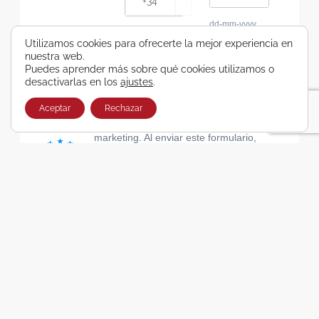
dd-mm-yyyy
Consiento recibir, por cualquier medio,
Utilizamos cookies para ofrecerte la mejor experiencia en
nuestra web.
comunicaciones comerciales de Viajes Airbus
Puedes aprender más sobre qué cookies utilizamos o
Galicia SA
desactivarlas en los
ajustes
.
He leído y acepto las cláusulas de la Política de
Privacidad de Viajes Airbus Galicia SA
Aceptar
Rechazar
Usamos Brevo como plataforma de
marketing. Al enviar este formulario,
aceptas que los datos personales que
proporcionaste se transferirán a Brevo
para su procesamiento, de acuerdo con
la Política de privacidad de Brevo.
SUSCRIBIRSE