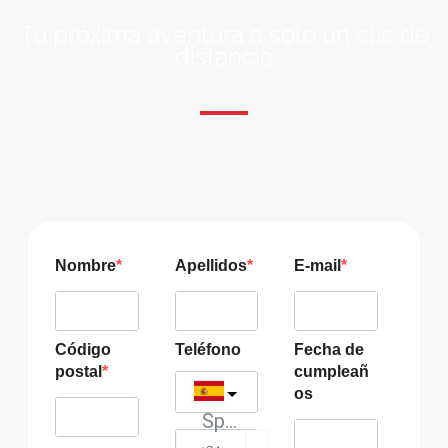
Tu próxima aventura a solo un clic de
distancia
ÚNETE A NUESTRA COMUNIDAD VIAJERA
Suscríbete a nuestra lista de correo y recibirás siempre
las últimas ofertas exclusivas de destinos increíbles para
tu viaje soñado!
Nombre
Apellidos
E-mail
Código
Teléfono
Fecha de
postal
cumpleañ
os
Spain
?