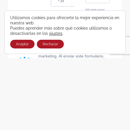
dd-mm-yyyy
Consiento recibir, por cualquier medio,
Utilizamos cookies para ofrecerte la mejor experiencia en
nuestra web.
comunicaciones comerciales de Viajes Airbus
Puedes aprender más sobre qué cookies utilizamos o
Galicia SA
desactivarlas en los
ajustes
.
He leído y acepto las cláusulas de la Política de
Privacidad de Viajes Airbus Galicia SA
Aceptar
Rechazar
Usamos Brevo como plataforma de
marketing. Al enviar este formulario,
aceptas que los datos personales que
proporcionaste se transferirán a Brevo
para su procesamiento, de acuerdo con
la Política de privacidad de Brevo.
SUSCRIBIRSE