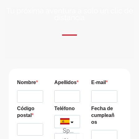
Tu próxima aventura a solo un clic de
distancia
ÚNETE A NUESTRA COMUNIDAD VIAJERA
Suscríbete a nuestra lista de correo y recibirás siempre
las últimas ofertas exclusivas de destinos increíbles para
tu viaje soñado!
Nombre
Apellidos
E-mail
Código
Teléfono
Fecha de
postal
cumpleañ
os
Spain
?