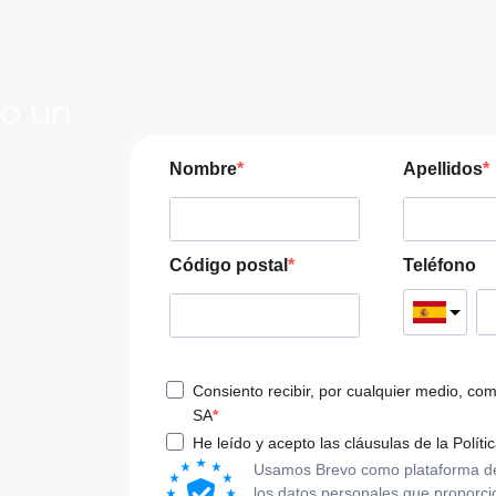
lo un
JERA
Nombre
Apellidos
pre las
a tu viaje
Código postal
Teléfono
Consiento recibir, por cualquier medio, co
SA
He leído y acepto las cláusulas de la Políti
Usamos Brevo como plataforma de m
los datos personales que proporci