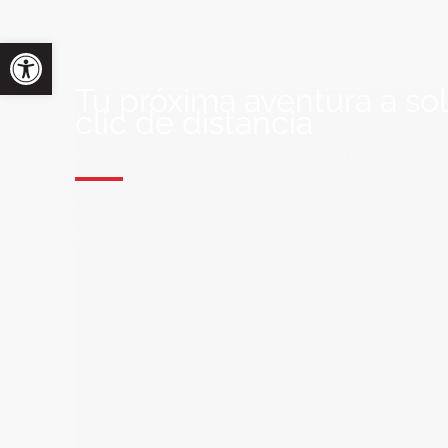
Tu próxima aventura a so
clic de distancia
ÚNETE A NUESTRA COMUNIDAD VIA
Suscríbete a nuestra lista de correo y recibirás siem
últimas ofertas exclusivas de destinos increíbles par
soñado!