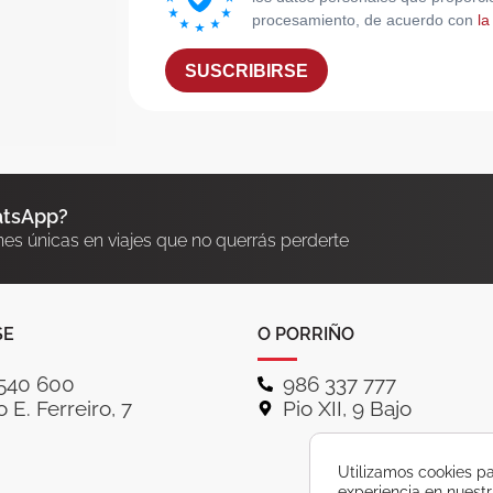
procesamiento, de acuerdo con
la
SUSCRIBIRSE
atsApp?
nes únicas en viajes que no querrás perderte
SE
O PORRIÑO
540 600
986 337 777
 E. Ferreiro, 7
Pio XII, 9 Bajo
Utilizamos cookies pa
experiencia en nuest