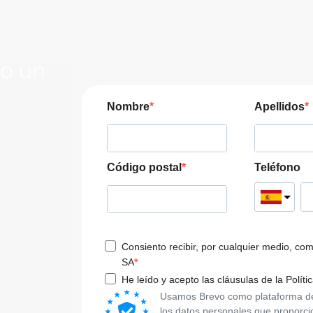
lo un
JERA
Nombre
Apellidos
pre las
a tu viaje
Código postal
Teléfono
Consiento recibir, por cualquier medio, co
SA
He leído y acepto las cláusulas de la Políti
Usamos Brevo como plataforma de m
los datos personales que proporci