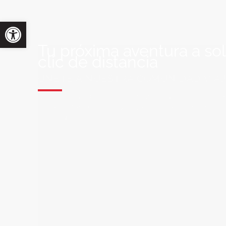
Tu próxima aventura a so
clic de distancia
ÚNETE A NUESTRA COMUNIDAD VIA
Suscríbete a nuestra lista de correo y recibirás siem
últimas ofertas exclusivas de destinos increíbles par
soñado!