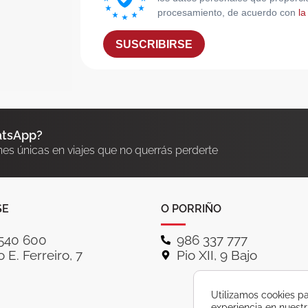
procesamiento, de acuerdo con
la
SUSCRIBIRSE
atsApp?
nes únicas en viajes que no querrás perderte
SE
O PORRIÑO
540 600
986 337 777
 E. Ferreiro, 7
Pio XII, 9 Bajo
Utilizamos cookies pa
experiencia en nuest