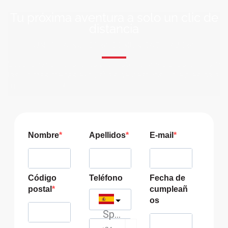
Tu próxima aventura a solo un clic de
distancia
ÚNETE A NUESTRA COMUNIDAD VIAJERA
Suscríbete a nuestra lista de correo y recibirás siempre
las últimas ofertas exclusivas de destinos increíbles para
tu viaje soñado!
Nombre
Apellidos
E-mail
Código
Teléfono
Fecha de
postal
cumpleañ
os
Spain
?