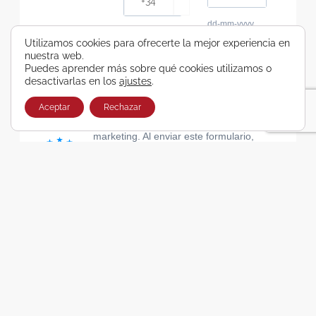
dd-mm-yyyy
Consiento recibir, por cualquier medio,
Utilizamos cookies para ofrecerte la mejor experiencia en
nuestra web.
comunicaciones comerciales de Viajes Airbus
Puedes aprender más sobre qué cookies utilizamos o
Galicia SA
desactivarlas en los
ajustes
.
He leído y acepto las cláusulas de la Política de
Privacidad de Viajes Airbus Galicia SA
Aceptar
Rechazar
Usamos Brevo como plataforma de
marketing. Al enviar este formulario,
aceptas que los datos personales que
proporcionaste se transferirán a Brevo
para su procesamiento, de acuerdo con
la Política de privacidad de Brevo.
SUSCRIBIRSE