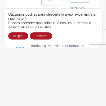
dd-mm-yyyy
Consiento recibir, por cualquier medio,
Utilizamos cookies para ofrecerte la mejor experiencia en
nuestra web.
comunicaciones comerciales de Viajes Airbus
Puedes aprender más sobre qué cookies utilizamos o
Galicia SA
desactivarlas en los
ajustes
.
He leído y acepto las cláusulas de la Política de
Privacidad de Viajes Airbus Galicia SA
Aceptar
Rechazar
Usamos Brevo como plataforma de
marketing. Al enviar este formulario,
aceptas que los datos personales que
proporcionaste se transferirán a Brevo
para su procesamiento, de acuerdo con
la Política de privacidad de Brevo.
SUSCRIBIRSE