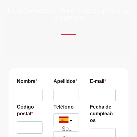
Tu próxima aventura a solo un clic de
distancia
ÚNETE A NUESTRA COMUNIDAD VIAJERA
Suscríbete a nuestra lista de correo y recibirás siempre
las últimas ofertas exclusivas de destinos increíbles para
tu viaje soñado!
Nombre
Apellidos
E-mail
Código
Teléfono
Fecha de
postal
cumpleañ
os
Spain
?