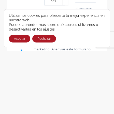
dd-mm-yyyy
Consiento recibir, por cualquier medio,
Utilizamos cookies para ofrecerte la mejor experiencia en
nuestra web.
comunicaciones comerciales de Viajes Airbus
Puedes aprender más sobre qué cookies utilizamos o
Galicia SA
desactivarlas en los
ajustes
.
He leído y acepto las cláusulas de la Política de
Privacidad de Viajes Airbus Galicia SA
Aceptar
Rechazar
Usamos Brevo como plataforma de
marketing. Al enviar este formulario,
aceptas que los datos personales que
proporcionaste se transferirán a Brevo
para su procesamiento, de acuerdo con
la Política de privacidad de Brevo.
SUSCRIBIRSE