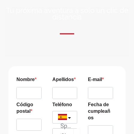
Tu próxima aventura a solo un clic de
distancia
ÚNETE A NUESTRA COMUNIDAD VIAJERA
Suscríbete a nuestra lista de correo y recibirás siempre
las últimas ofertas exclusivas de destinos increíbles para
tu viaje soñado!
Nombre
Apellidos
E-mail
Código
Teléfono
Fecha de
postal
cumpleañ
os
Spain
?