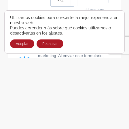
dd-mm-yyyy
Consiento recibir, por cualquier medio,
Utilizamos cookies para ofrecerte la mejor experiencia en
nuestra web.
comunicaciones comerciales de Viajes Airbus
Puedes aprender más sobre qué cookies utilizamos o
Galicia SA
desactivarlas en los
ajustes
.
He leído y acepto las cláusulas de la Política de
Privacidad de Viajes Airbus Galicia SA
Aceptar
Rechazar
Usamos Brevo como plataforma de
marketing. Al enviar este formulario,
aceptas que los datos personales que
proporcionaste se transferirán a Brevo
para su procesamiento, de acuerdo con
la Política de privacidad de Brevo.
SUSCRIBIRSE