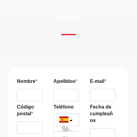
Tu próxima aventura a solo un clic de
distancia
ÚNETE A NUESTRA COMUNIDAD VIAJERA
Suscríbete a nuestra lista de correo y recibirás siempre
las últimas ofertas exclusivas de destinos increíbles para
tu viaje soñado!
Nombre
Apellidos
E-mail
Código
Teléfono
Fecha de
postal
cumpleañ
os
Spain
?