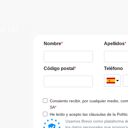
lo un
JERA
Nombre
Apellidos
pre las
a tu viaje
Código postal
Teléfono
Consiento recibir, por cualquier medio, co
SA
He leído y acepto las cláusulas de la Políti
Usamos Brevo como plataforma de m
los datos personales que proporci