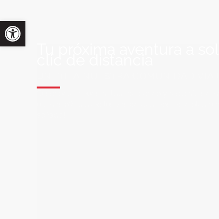
Tu próxima aventura a so
clic de distancia
ÚNETE A NUESTRA COMUNIDAD VIA
Suscríbete a nuestra lista de correo y recibirás siem
últimas ofertas exclusivas de destinos increíbles par
soñado!