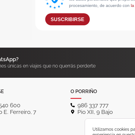
procesamiento, de acuerdo con
la
SUSCRIBIRSE
atsApp?
nes únicas en viajes que no querrás perderte
SE
O PORRIÑO
540 600
986 337 777
 E. Ferreiro, 7
Pio XII, 9 Bajo
Utilizamos cookies pa
experiencia en nuest