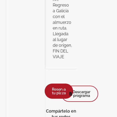
Regreso
a Galicia
con el
almuerzo
en ruta.
Llegada
al lugar
de origen.
FIN DEL
VIAJE
Reserva
Descargar
tu plaza
programa
Compártelo en
tus redes