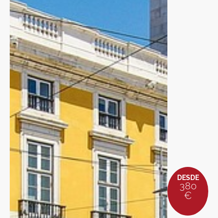
DESDE
380
€