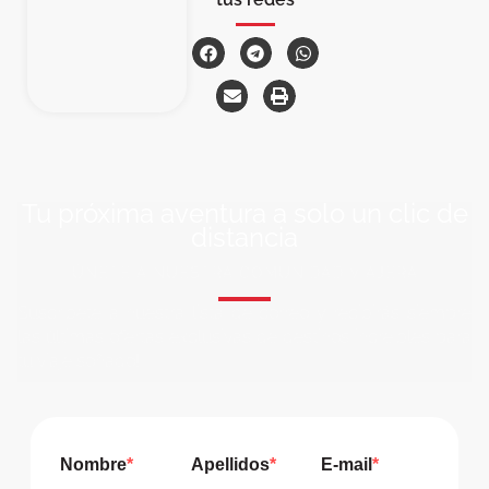
Tu próxima aventura a solo un clic de
distancia
ÚNETE A NUESTRA COMUNIDAD VIAJERA
Suscríbete a nuestra lista de correo y recibirás siempre
las últimas ofertas exclusivas de destinos increíbles para
tu viaje soñado!
Nombre
Apellidos
E-mail