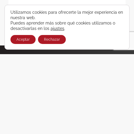
SUSCRIBIRSE
Utilizamos cookies para ofrecerte la mejor experiencia en
nuestra web.
Puedes aprender más sobre qué cookies utilizamos o
desactivarlas en los
ajustes
.
Aceptar
Rechazar
¿Conoces nuestro canal oficial de WhatsApp?
Haz clic aquí y accede a ofertas y promociones únicas
en viajes que no querrás perderte
Únete ya
VIGO