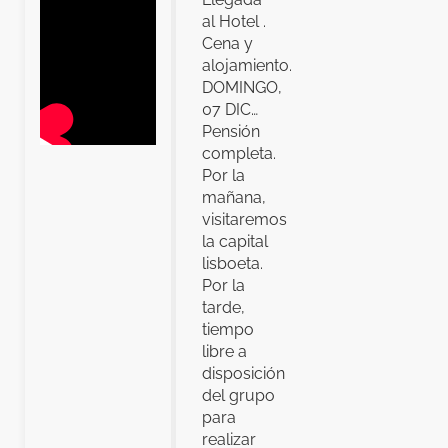
al Hotel .
Cena y
alojamiento.
DOMINGO,
07 DIC…
Pensión
completa.
Por la
mañana,
visitaremos
la capital
lisboeta.
Por la
tarde,
tiempo
libre a
disposición
del grupo
para
realizar