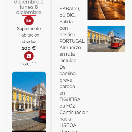
diciembre a
lunes 8
SABADO,
diciembre
06 DIC…
Salida
con
Suplemento
destino
Habitacion
PORTUGAL.
Individual:
100 €
Almuerzo
en ruta
incluido.
Hotel ****
De
camino,
breve
parada
en
FIGUEIRA
da FOZ.
Continuación
hacia
LISBOA.
Llegada