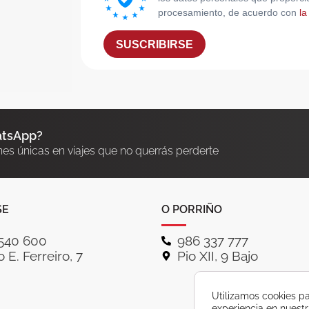
procesamiento, de acuerdo con
la
SUSCRIBIRSE
atsApp?
nes únicas en viajes que no querrás perderte
SE
O PORRIÑO
540 600
986 337 777
 E. Ferreiro, 7
Pio XII, 9 Bajo
Utilizamos cookies pa
experiencia en nuest