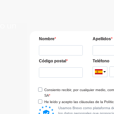
lo un
JERA
Nombre
Apellidos
pre las
a tu viaje
Código postal
Teléfono
Consiento recibir, por cualquier medio, co
SA
He leído y acepto las cláusulas de la Políti
Usamos Brevo como plataforma de m
los datos personales que proporci