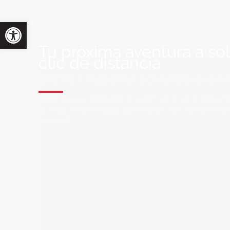
Tu próxima aventura a so
clic de distancia
ÚNETE A NUESTRA COMUNIDAD VIA
Suscríbete a nuestra lista de correo y recibirás siem
últimas ofertas exclusivas de destinos increíbles par
soñado!