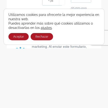
dd-mm-yyyy
Consiento recibir, por cualquier medio,
Utilizamos cookies para ofrecerte la mejor experiencia en
nuestra web.
comunicaciones comerciales de Viajes Airbus
Puedes aprender más sobre qué cookies utilizamos o
Galicia SA
desactivarlas en los
ajustes
.
He leído y acepto las cláusulas de la Política de
Privacidad de Viajes Airbus Galicia SA
Aceptar
Rechazar
Usamos Brevo como plataforma de
marketing. Al enviar este formulario,
aceptas que los datos personales que
proporcionaste se transferirán a Brevo
para su procesamiento, de acuerdo con
la Política de privacidad de Brevo.
SUSCRIBIRSE