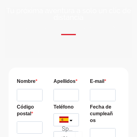
Tu próxima aventura a solo un clic de
distancia
ÚNETE A NUESTRA COMUNIDAD VIAJERA
Suscríbete a nuestra lista de correo y recibirás siempre
las últimas ofertas exclusivas de destinos increíbles para
tu viaje soñado!
Nombre
Apellidos
E-mail
Código
Teléfono
Fecha de
postal
cumpleañ
os
Spain
?