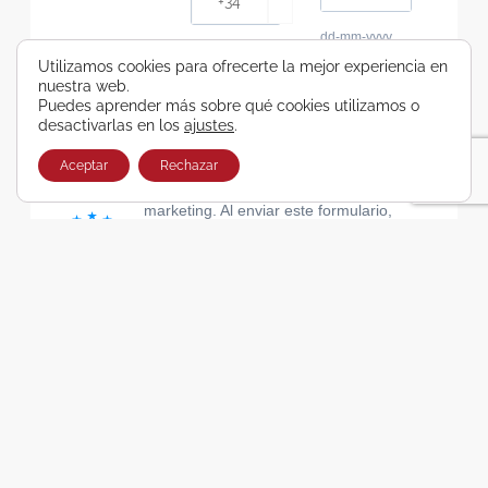
dd-mm-yyyy
Consiento recibir, por cualquier medio,
Utilizamos cookies para ofrecerte la mejor experiencia en
nuestra web.
comunicaciones comerciales de Viajes Airbus
Puedes aprender más sobre qué cookies utilizamos o
Galicia SA
desactivarlas en los
ajustes
.
He leído y acepto las cláusulas de la Política de
Privacidad de Viajes Airbus Galicia SA
Aceptar
Rechazar
Usamos Brevo como plataforma de
marketing. Al enviar este formulario,
aceptas que los datos personales que
proporcionaste se transferirán a Brevo
para su procesamiento, de acuerdo con
la Política de privacidad de Brevo.
SUSCRIBIRSE