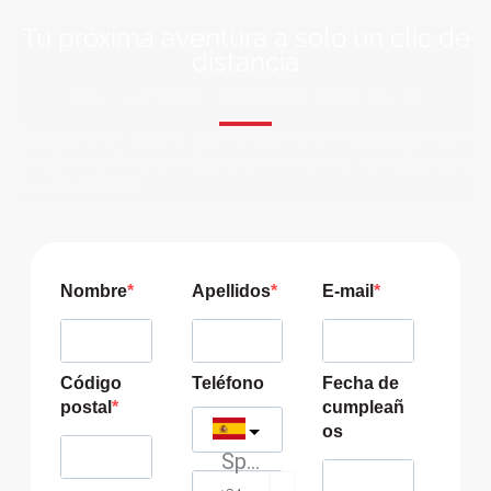
Tu próxima aventura a solo un clic de
distancia
ÚNETE A NUESTRA COMUNIDAD VIAJERA
Suscríbete a nuestra lista de correo y recibirás siempre
las últimas ofertas exclusivas de destinos increíbles para
tu viaje soñado!
Nombre
Apellidos
E-mail
Código
Teléfono
Fecha de
postal
cumpleañ
os
Spain
?