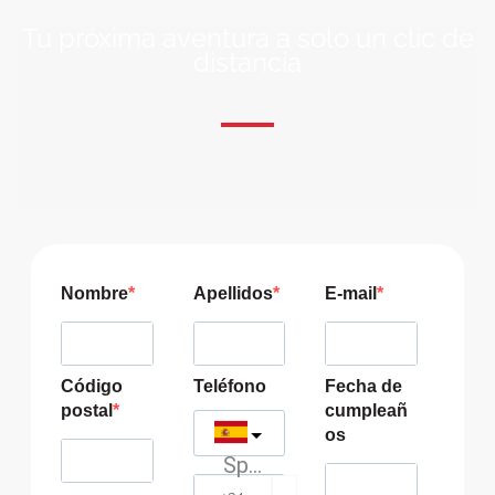
Tu próxima aventura a solo un clic de
distancia
ÚNETE A NUESTRA COMUNIDAD VIAJERA
Suscríbete a nuestra lista de correo y recibirás siempre
las últimas ofertas exclusivas de destinos increíbles para
tu viaje soñado!
Nombre
Apellidos
E-mail
Código
Teléfono
Fecha de
postal
cumpleañ
os
Spain
?