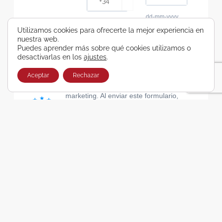
dd-mm-yyyy
Consiento recibir, por cualquier medio,
Utilizamos cookies para ofrecerte la mejor experiencia en
nuestra web.
comunicaciones comerciales de Viajes Airbus
Puedes aprender más sobre qué cookies utilizamos o
Galicia SA
desactivarlas en los
ajustes
.
He leído y acepto las cláusulas de la Política de
Privacidad de Viajes Airbus Galicia SA
Aceptar
Rechazar
Usamos Brevo como plataforma de
marketing. Al enviar este formulario,
aceptas que los datos personales que
proporcionaste se transferirán a Brevo
para su procesamiento, de acuerdo con
la Política de privacidad de Brevo.
SUSCRIBIRSE