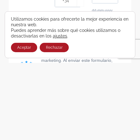
dd-mm-yyyy
Consiento recibir, por cualquier medio,
Utilizamos cookies para ofrecerte la mejor experiencia en
nuestra web.
comunicaciones comerciales de Viajes Airbus
Puedes aprender más sobre qué cookies utilizamos o
Galicia SA
desactivarlas en los
ajustes
.
He leído y acepto las cláusulas de la Política de
Privacidad de Viajes Airbus Galicia SA
Aceptar
Rechazar
Usamos Brevo como plataforma de
marketing. Al enviar este formulario,
aceptas que los datos personales que
proporcionaste se transferirán a Brevo
para su procesamiento, de acuerdo con
la Política de privacidad de Brevo.
SUSCRIBIRSE