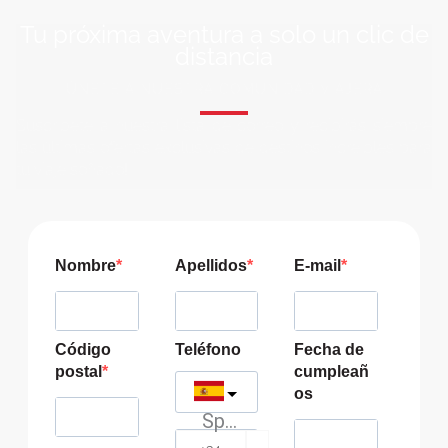
Tu próxima aventura a solo un clic de
distancia
ÚNETE A NUESTRA COMUNIDAD VIAJERA
Suscríbete a nuestra lista de correo y recibirás siempre
las últimas ofertas exclusivas de destinos increíbles para
tu viaje soñado!
Nombre
Apellidos
E-mail
Código
Teléfono
Fecha de
postal
cumpleañ
os
Spain
?