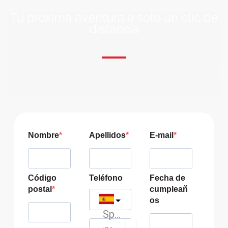
Tu próxima aventura a solo un clic de
distancia
ÚNETE A NUESTRA COMUNIDAD VIAJERA
Suscríbete a nuestra lista de correo y recibirás siempre
las últimas ofertas exclusivas de destinos increíbles para
tu viaje soñado!
Nombre
Apellidos
E-mail
Código
Teléfono
Fecha de
postal
cumpleañ
os
Spain
?