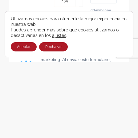
dd-mm-yyyy
Consiento recibir, por cualquier medio,
Utilizamos cookies para ofrecerte la mejor experiencia en
nuestra web.
comunicaciones comerciales de Viajes Airbus
Puedes aprender más sobre qué cookies utilizamos o
Galicia SA
desactivarlas en los
ajustes
.
He leído y acepto las cláusulas de la Política de
Privacidad de Viajes Airbus Galicia SA
Aceptar
Rechazar
Usamos Brevo como plataforma de
marketing. Al enviar este formulario,
aceptas que los datos personales que
proporcionaste se transferirán a Brevo
para su procesamiento, de acuerdo con
la Política de privacidad de Brevo.
SUSCRIBIRSE