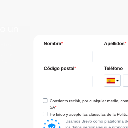
lo un
JERA
Nombre
Apellidos
pre las
a tu viaje
Código postal
Teléfono
Consiento recibir, por cualquier medio, co
SA
He leído y acepto las cláusulas de la Políti
Usamos Brevo como plataforma de m
los datos personales que proporci