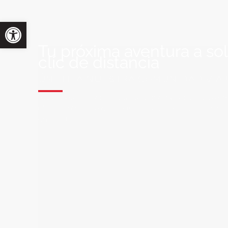
Tu próxima aventura a so
clic de distancia
ÚNETE A NUESTRA COMUNIDAD VIA
Suscríbete a nuestra lista de correo y recibirás siem
últimas ofertas exclusivas de destinos increíbles par
soñado!