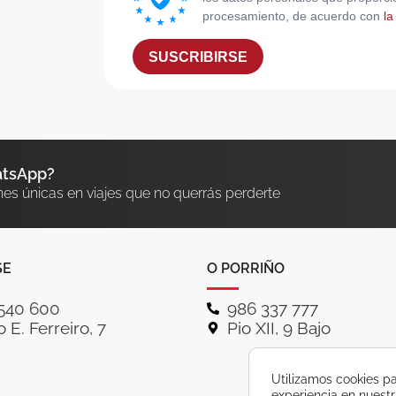
procesamiento, de acuerdo con
la
SUSCRIBIRSE
atsApp?
nes únicas en viajes que no querrás perderte
SE
O PORRIÑO
540 600
986 337 777
 E. Ferreiro, 7
Pio XII, 9 Bajo
Utilizamos cookies pa
experiencia en nuest