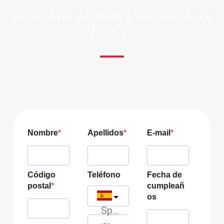
Tu próxima aventura a solo un clic de
distancia
ÚNETE A NUESTRA COMUNIDAD VIAJERA
Suscríbete a nuestra lista de correo y recibirás siempre
las últimas ofertas exclusivas de destinos increíbles para
tu viaje soñado!
Nombre
Apellidos
E-mail
Código
Teléfono
Fecha de
postal
cumpleañ
os
Spain
?