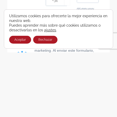
dd-mm-yyyy
Consiento recibir, por cualquier medio,
Utilizamos cookies para ofrecerte la mejor experiencia en
nuestra web.
comunicaciones comerciales de Viajes Airbus
Puedes aprender más sobre qué cookies utilizamos o
Galicia SA
desactivarlas en los
ajustes
.
He leído y acepto las cláusulas de la Política de
Privacidad de Viajes Airbus Galicia SA
Aceptar
Rechazar
Usamos Brevo como plataforma de
marketing. Al enviar este formulario,
aceptas que los datos personales que
proporcionaste se transferirán a Brevo
para su procesamiento, de acuerdo con
la Política de privacidad de Brevo.
SUSCRIBIRSE