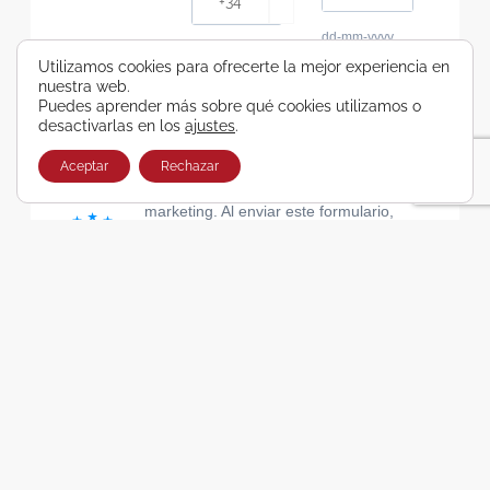
dd-mm-yyyy
Consiento recibir, por cualquier medio,
Utilizamos cookies para ofrecerte la mejor experiencia en
nuestra web.
comunicaciones comerciales de Viajes Airbus
Puedes aprender más sobre qué cookies utilizamos o
Galicia SA
desactivarlas en los
ajustes
.
He leído y acepto las cláusulas de la Política de
Privacidad de Viajes Airbus Galicia SA
Aceptar
Rechazar
Usamos Brevo como plataforma de
marketing. Al enviar este formulario,
aceptas que los datos personales que
proporcionaste se transferirán a Brevo
para su procesamiento, de acuerdo con
la Política de privacidad de Brevo.
SUSCRIBIRSE