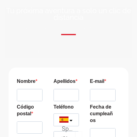
Tu próxima aventura a solo un clic de
distancia
ÚNETE A NUESTRA COMUNIDAD VIAJERA
Suscríbete a nuestra lista de correo y recibirás siempre
las últimas ofertas exclusivas de destinos increíbles para
tu viaje soñado!
Nombre
Apellidos
E-mail
Código
Teléfono
Fecha de
postal
cumpleañ
os
Spain
?