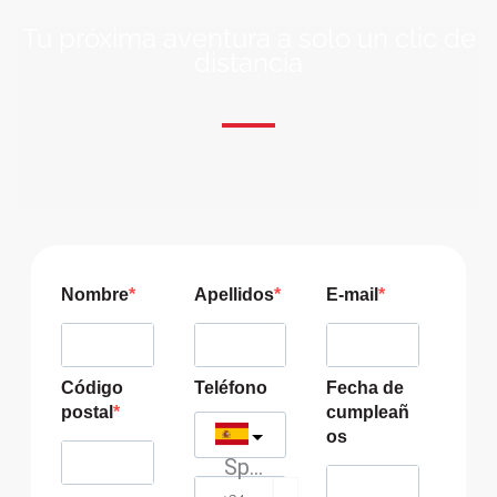
Tu próxima aventura a solo un clic de
distancia
ÚNETE A NUESTRA COMUNIDAD VIAJERA
Suscríbete a nuestra lista de correo y recibirás siempre
las últimas ofertas exclusivas de destinos increíbles para
tu viaje soñado!
Nombre
Apellidos
E-mail
Código
Teléfono
Fecha de
postal
cumpleañ
os
Spain
?