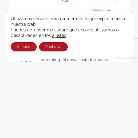
dd-mm-yyyy
Consiento recibir, por cualquier medio,
Utilizamos cookies para ofrecerte la mejor experiencia en
nuestra web.
comunicaciones comerciales de Viajes Airbus
Puedes aprender más sobre qué cookies utilizamos o
Galicia SA
desactivarlas en los
ajustes
.
He leído y acepto las cláusulas de la Política de
Privacidad de Viajes Airbus Galicia SA
Aceptar
Rechazar
Usamos Brevo como plataforma de
marketing. Al enviar este formulario,
aceptas que los datos personales que
proporcionaste se transferirán a Brevo
para su procesamiento, de acuerdo con
la Política de privacidad de Brevo.
SUSCRIBIRSE