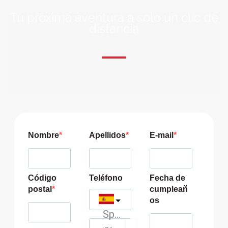
Tu próxima aventura a solo un clic de
distancia
ÚNETE A NUESTRA COMUNIDAD VIAJERA
Suscríbete a nuestra lista de correo y recibirás siempre
las últimas ofertas exclusivas de destinos increíbles para
tu viaje soñado!
Nombre
Apellidos
E-mail
Código
Teléfono
Fecha de
postal
cumpleañ
os
Spain
?