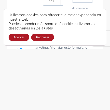
dd-mm-yyyy
Consiento recibir, por cualquier medio,
Utilizamos cookies para ofrecerte la mejor experiencia en
nuestra web.
comunicaciones comerciales de Viajes Airbus
Puedes aprender más sobre qué cookies utilizamos o
Galicia SA
desactivarlas en los
ajustes
.
He leído y acepto las cláusulas de la Política de
Privacidad de Viajes Airbus Galicia SA
Aceptar
Rechazar
Usamos Brevo como plataforma de
marketing. Al enviar este formulario,
aceptas que los datos personales que
proporcionaste se transferirán a Brevo
para su procesamiento, de acuerdo con
la Política de privacidad de Brevo.
SUSCRIBIRSE