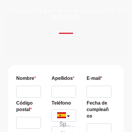
Tu próxima aventura a solo un clic de
distancia
ÚNETE A NUESTRA COMUNIDAD VIAJERA
Suscríbete a nuestra lista de correo y recibirás siempre
las últimas ofertas exclusivas de destinos increíbles para
tu viaje soñado!
Nombre
Apellidos
E-mail
Código
Teléfono
Fecha de
postal
cumpleañ
os
Spain
?