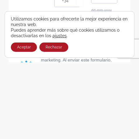
dd-mm-yyyy
Consiento recibir, por cualquier medio,
Utilizamos cookies para ofrecerte la mejor experiencia en
nuestra web.
comunicaciones comerciales de Viajes Airbus
Puedes aprender más sobre qué cookies utilizamos o
Galicia SA
desactivarlas en los
ajustes
.
He leído y acepto las cláusulas de la Política de
Privacidad de Viajes Airbus Galicia SA
Aceptar
Rechazar
Usamos Brevo como plataforma de
marketing. Al enviar este formulario,
aceptas que los datos personales que
proporcionaste se transferirán a Brevo
para su procesamiento, de acuerdo con
la Política de privacidad de Brevo.
SUSCRIBIRSE