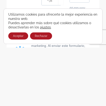
dd-mm-yyyy
Consiento recibir, por cualquier medio,
Utilizamos cookies para ofrecerte la mejor experiencia en
nuestra web.
comunicaciones comerciales de Viajes Airbus
Puedes aprender más sobre qué cookies utilizamos o
Galicia SA
desactivarlas en los
ajustes
.
He leído y acepto las cláusulas de la Política de
Privacidad de Viajes Airbus Galicia SA
Aceptar
Rechazar
Usamos Brevo como plataforma de
marketing. Al enviar este formulario,
aceptas que los datos personales que
proporcionaste se transferirán a Brevo
para su procesamiento, de acuerdo con
la Política de privacidad de Brevo.
SUSCRIBIRSE