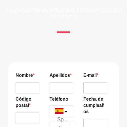
Tu próxima aventura a solo un clic de
distancia
ÚNETE A NUESTRA COMUNIDAD VIAJERA
Suscríbete a nuestra lista de correo y recibirás siempre
las últimas ofertas exclusivas de destinos increíbles para
tu viaje soñado!
Nombre
Apellidos
E-mail
Código
Teléfono
Fecha de
postal
cumpleañ
os
Spain
?