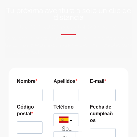
Tu próxima aventura a solo un clic de
distancia
ÚNETE A NUESTRA COMUNIDAD VIAJERA
Suscríbete a nuestra lista de correo y recibirás siempre
las últimas ofertas exclusivas de destinos increíbles para
tu viaje soñado!
Nombre
Apellidos
E-mail
Código
Teléfono
Fecha de
postal
cumpleañ
os
Spain
?