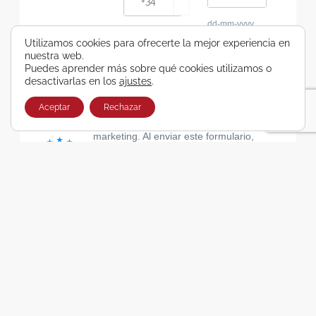
dd-mm-yyyy
Consiento recibir, por cualquier medio,
Utilizamos cookies para ofrecerte la mejor experiencia en
nuestra web.
comunicaciones comerciales de Viajes Airbus
Puedes aprender más sobre qué cookies utilizamos o
Galicia SA
desactivarlas en los
ajustes
.
He leído y acepto las cláusulas de la Política de
Privacidad de Viajes Airbus Galicia SA
Aceptar
Rechazar
Usamos Brevo como plataforma de
marketing. Al enviar este formulario,
aceptas que los datos personales que
proporcionaste se transferirán a Brevo
para su procesamiento, de acuerdo con
la Política de privacidad de Brevo.
SUSCRIBIRSE