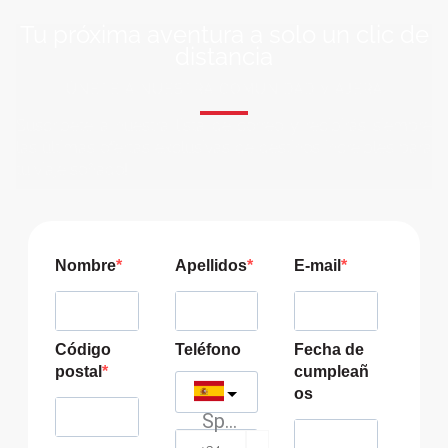
Tu próxima aventura a solo un clic de
distancia
ÚNETE A NUESTRA COMUNIDAD VIAJERA
Suscríbete a nuestra lista de correo y recibirás siempre
las últimas ofertas exclusivas de destinos increíbles para
tu viaje soñado!
Nombre
Apellidos
E-mail
Código
Teléfono
Fecha de
postal
cumpleañ
os
Spain
?