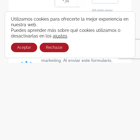
dd-mm-yyyy
Consiento recibir, por cualquier medio,
Utilizamos cookies para ofrecerte la mejor experiencia en
nuestra web.
comunicaciones comerciales de Viajes Airbus
Puedes aprender más sobre qué cookies utilizamos o
Galicia SA
desactivarlas en los
ajustes
.
He leído y acepto las cláusulas de la Política de
Privacidad de Viajes Airbus Galicia SA
Aceptar
Rechazar
Usamos Brevo como plataforma de
marketing. Al enviar este formulario,
aceptas que los datos personales que
proporcionaste se transferirán a Brevo
para su procesamiento, de acuerdo con
la Política de privacidad de Brevo.
SUSCRIBIRSE