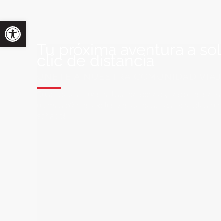
Tu próxima aventura a so
clic de distancia
ÚNETE A NUESTRA COMUNIDAD VIA
Suscríbete a nuestra lista de correo y recibirás siem
últimas ofertas exclusivas de destinos increíbles par
soñado!