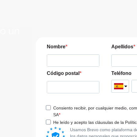
lo un
JERA
Nombre
Apellidos
pre las
a tu viaje
Código postal
Teléfono
Consiento recibir, por cualquier medio, co
SA
He leído y acepto las cláusulas de la Políti
Usamos Brevo como plataforma de m
los datos personales que proporci