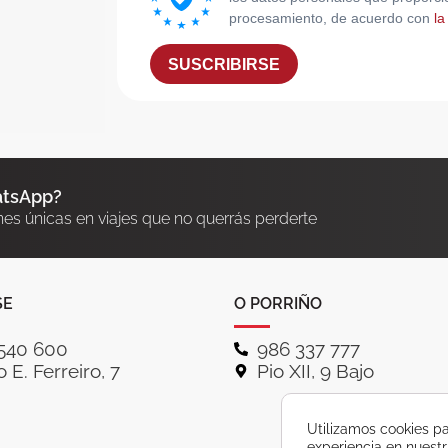
procesamiento, de acuerdo con
la
SUSCRIBIRSE
atsApp?
nes únicas en viajes que no querrás perderte
SE
O PORRIÑO
540 600
986 337 777
 E. Ferreiro, 7
Pio XII, 9 Bajo
Utilizamos cookies pa
experiencia en nuest